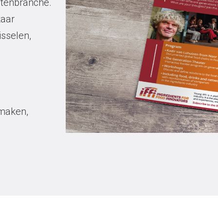
ntenbranche.
kaar
isselen,
maken,