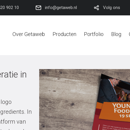
520 902 10
info@getaweb.nl
Volg ons
Over Getaweb
Producten
Portfolio
Blog
atie in
 logo
gredients. In
latform van