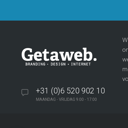
Wi
on
we
me
vo
+31 (0)6 520 902 10
MAANDAG - VRIJDAG 9.00 - 17.00