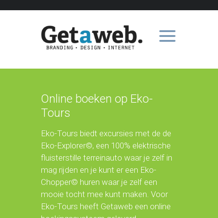
Online boeken op Eko-
Tours
Eko-Tours biedt excursies met de de
Eko-Explorer©, een 100% elektrische
fluisterstille terreinauto waar je zelf in
mag rijden en je kunt er een Eko-
Chopper© huren waar je zelf een
mooie tocht mee kunt maken. Voor
Eko-Tours heeft Getaweb een online